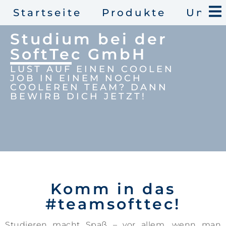
Ha
Startseite
Produkte
Unte
Studium bei der
SoftTec GmbH
LUST AUF EINEN COOLEN
JOB IN EINEM NOCH
COOLEREN TEAM? DANN
BEWIRB DICH JETZT!
Komm in das
#teamsofttec!
Studieren macht Spaß – vor allem, wenn man