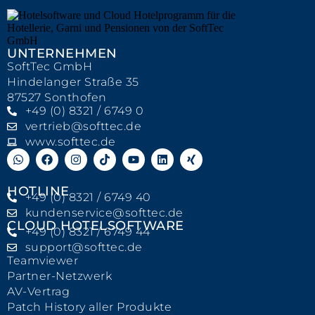
UNTERNEHMEN
SoftTec GmbH
Hindelanger Straße 35
87527 Sonthofen
+49 (0) 8321 / 6749 0
vertrieb@softtec.de
www.softtec.de
HOTLINE
+49 (0) 8321 / 6749 40
kundenservice@softtec.de
CLOUD HOTELSOFTWARE
+49 (0) 8321 / 6749 44
support@softtec.de
Teamviewer
Partner-Netzwerk
AV-Vertrag
Patch History aller Produkte