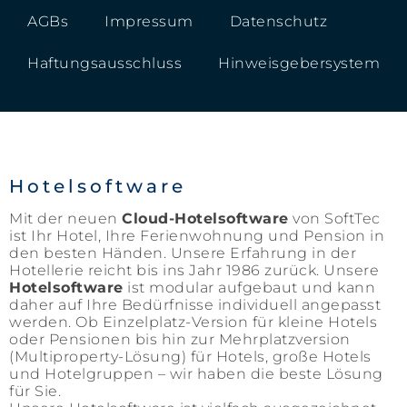
AGBs
Impressum
Datenschutz
Haftungsausschluss
Hinweisgebersystem
Hotelsoftware
Mit der neuen
Cloud-Hotelsoftware
von SoftTec
ist Ihr Hotel, Ihre Ferienwohnung und Pension in
den besten Händen. Unsere Erfahrung in der
Hotellerie reicht bis ins Jahr 1986 zurück. Unsere
Hotelsoftware
ist modular aufgebaut und kann
daher auf Ihre Bedürfnisse individuell angepasst
werden. Ob Einzelplatz-Version für kleine Hotels
oder Pensionen bis hin zur Mehrplatzversion
(Multiproperty-Lösung) für Hotels, große Hotels
und Hotelgruppen – wir haben die beste Lösung
für Sie.