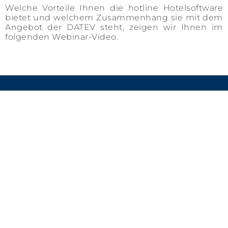
Welche Vorteile Ihnen die hotline Hotelsoftware
bietet und welchem Zusammenhang sie mit dem
Angebot der DATEV steht, zeigen wir Ihnen im
folgenden Webinar-Video.
UNTERNEHMEN
SoftTec GmbH
Hindelanger Straße 35
87527 Sonthofen
+49 (0) 8321 / 6749 0
vertrieb@softtec.de
www.softtec.de