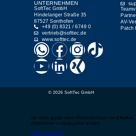
UNTERNEHMEN
sup
SoftTec GmbH
Teamv
Hindelanger Straße 35
Partne
87527 Sonthofen
AV-Ver
+49 (0) 8321 / 6749 0
Patch 
vertrieb@softtec.de
www.softtec.de
© 2026 SoftTec GmbH
Sie sehen gerade einen Platzhalterinhalt von
Chatbot
.
Drittanbieter weitergegeben werden.
Inhalt entsperren