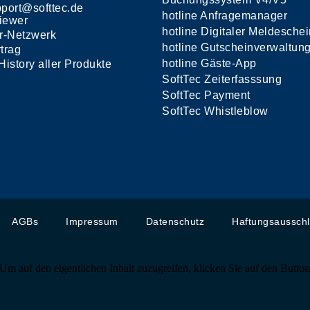
port@softtec.de
hotline Anfragemanager
iewer
hotline Digitaler Meldeschei
r-Netzwerk
hotline Gutscheinverwaltun
trag
hotline Gäste-App
History aller Produkte
SoftTec Zeiterfasssung
SoftTec Payment
SoftTec Whistleblow
AGBs
Impressum
Datenschutz
Haftungsaussch
 Um auf den eigentlichen Inhalt zuzugreifen, klicken Sie auf den Button