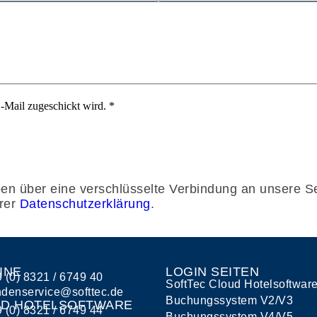
E-Mail zugeschickt wird. *
 über eine verschlüsselte Verbindung an unsere Ser
erer
Datenschutzerklärung
.
INE
LOGIN SEITEN
 (0) 8321 / 6749 40
SoftTec Cloud Hotelsoftwar
denservice@softtec.de
Buchungssystem V2/V3
D HOTELSOFTWARE
 (0) 8321 / 6749 44
Buchungssystem V4/V5