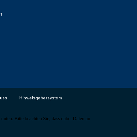
n
g
luss
Hinweisgebersystem
 unten. Bitte beachten Sie, dass dabei Daten an