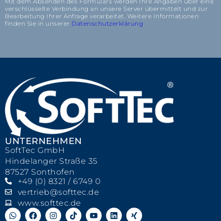
Mit dem Absenden des Formulars werden Ihre Angaben über eine
verschlüsselte Verbindung an unsere Server übermittelt und zur
Bearbeitung Ihrer Anfrage verarbeitet. Weitere Informationen
finden Sie in unserer
Datenschutzerklärung
.
UNTERNEHMEN
SoftTec GmbH
Hindelanger Straße 35
87527 Sonthofen
+49 (0) 8321 / 6749 0
vertrieb@softtec.de
www.softtec.de