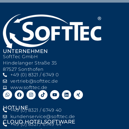
UNTERNEHMEN
SoftTec GmbH
Hindelanger Straße 35
87527 Sonthofen
+49 (0) 8321 / 6749 0
vertrieb@softtec.de
www.softtec.de
HOTLINE
+49 (0) 8321 / 6749 40
kundenservice@softtec.de
CLOUD HOTELSOFTWARE
+49 (0) 8321 / 6749 44