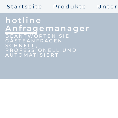
Startseite
Produkte
Unte
hotline
Anfragemanager
BEANTWORTEN SIE
GÄSTEANFRAGEN
SCHNELL,
PROFESSIONELL UND
AUTOMATISIERT