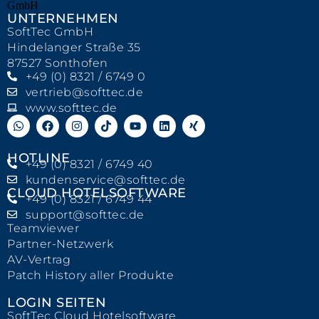
UNTERNEHMEN
SoftTec GmbH
Hindelanger Straße 35
87527 Sonthofen
+49 (0) 8321 / 6749 0
vertrieb@softtec.de
www.softtec.de
HOTLINE
+49 (0) 8321 / 6749 40
kundenservice@softtec.de
CLOUD HOTELSOFTWARE
+49 (0) 8321 / 6749 44
support@softtec.de
Teamviewer
Partner-Netzwerk
AV-Vertrag
Patch History aller Produkte
LOGIN SEITEN
SoftTec Cloud Hotelsoftware